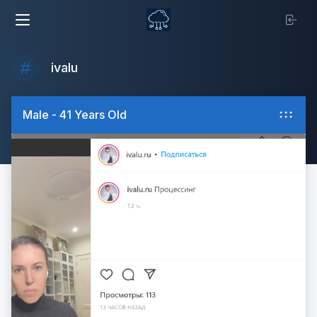
ivalu
Male - 41 Years Old